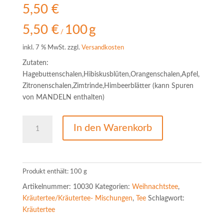
5,50
€
5,50
€
100
g
/
inkl. 7 % MwSt.
zzgl.
Versandkosten
Zutaten:
Hagebuttenschalen,Hibiskusblüten,Orangenschalen,Apfel,
Zitronenschalen,Zimtrinde,Himbeerblätter (kann Spuren
von MANDELN enthalten)
Glühweinkräutertee
In den Warenkorb
Menge
Produkt enthält: 100
g
Artikelnummer:
10030
Kategorien:
Weihnachtstee
,
Kräutertee/Kräutertee- Mischungen
,
Tee
Schlagwort:
Kräutertee