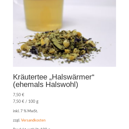
Kräutertee „Halswärmer“
(ehemals Halswohl)
7,50
€
7,50
€
/
100
g
inkl. 7 % MwSt.
zzgl.
Versandkosten