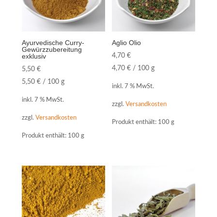
Ayurvedische Curry-
Aglio Olio
Gewürzzubereitung
exklusiv
4,70
€
4,70
€
/
100
g
5,50
€
5,50
€
/
100
g
inkl. 7 % MwSt.
inkl. 7 % MwSt.
zzgl.
Versandkosten
zzgl.
Versandkosten
Produkt enthält: 100
g
Produkt enthält: 100
g