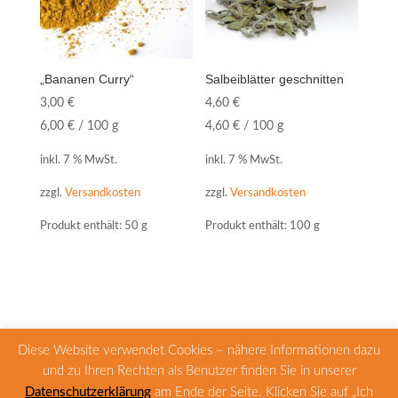
„Bananen Curry“
Salbeiblätter geschnitten
3,00
€
4,60
€
6,00
€
/
100
g
4,60
€
/
100
g
inkl. 7 % MwSt.
inkl. 7 % MwSt.
zzgl.
Versandkosten
zzgl.
Versandkosten
Produkt enthält: 50
g
Produkt enthält: 100
g
Diese Website verwendet Cookies – nähere Informationen dazu
und zu Ihren Rechten als Benutzer finden Sie in unserer
Zahlungsarten
Versandarten
Datenschutzerklärung
am Ende der Seite. Klicken Sie auf „Ich