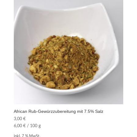
African Rub-Gewürzzubereitung mit 7.5% Salz
3,00
€
6,00
€
/
100
g
inkl. 7 % MwSt.