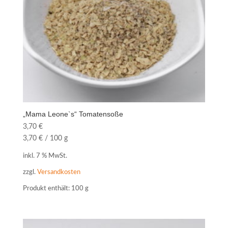
„Mama Leone`s“ Tomatensoße
3,70
€
3,70
€
/
100
g
inkl. 7 % MwSt.
zzgl.
Versandkosten
Produkt enthält: 100
g