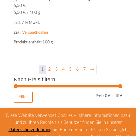
5,50
€
5,50
€
/
100
g
inkl. 7 % MwSt.
zzgl.
Versandkosten
Produkt enthält: 100
g
1
2
3
4
5
6
7
→
Nach Preis filtern
Min.
Max.
Preis:
0 €
—
10 €
Filter
Preis
Preis
Diese Website verwendet Cookies – nähere Informationen dazu
und zu Ihren Rechten als Benutzer finden Sie in unserer
Zahlungsarten
Versandarten
Datenschutzerklärung
am Ende der Seite. Klicken Sie auf „Ich
Widerrufsbelehrung
AGB