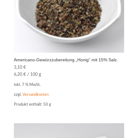
Americano-Gewürzzubereitung „Honig“ mit 15% Salz.
3,10
€
6,20
€
/
100
g
inkl. 7 % MwSt.
zzgl.
Versandkosten
Produkt enthält: 50
g