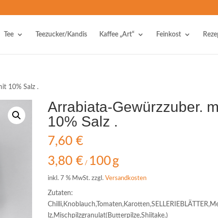
Tee
Teezucker/Kandis
Kaffee „Art“
Feinkost
Reze
it 10% Salz .
Arrabiata-Gewürzzuber. m
10% Salz .
7,60
€
3,80
€
100
g
/
inkl. 7 % MwSt.
zzgl.
Versandkosten
Zutaten:
Chilli,Knoblauch,Tomaten,Karotten,SELLERIEBLÄTTER,M
lz,Mischpilzgranulat(Butterpilze,Shiitake.)