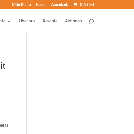
Mein Konto
Kasse
Warenkorb
0-Artikel
pte
Über uns
Rezepte
Aktionen
it
eersa