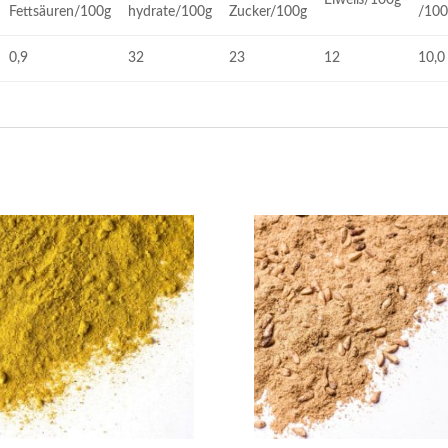
Eiweiß/100g
Fettsäuren/100g
hydrate/100g
Zucker/100g
/100
0,9
32
23
12
10,0