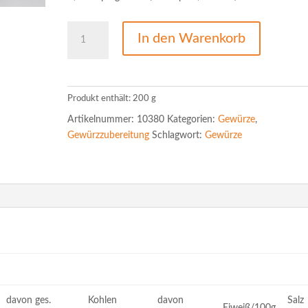
Arrabiata-
In den Warenkorb
Gewürzzuber.
mit
10%
Salz
Produkt enthält: 200
g
.
Artikelnummer:
10380
Kategorien:
Gewürze
,
Menge
Gewürzzubereitung
Schlagwort:
Gewürze
davon ges.
Kohlen
davon
Salz