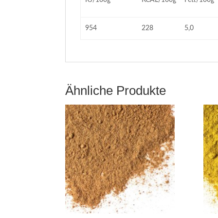
KJ/100g
KCAL/100g
Fett/100g
954
228
5,0
Ähnliche Produkte