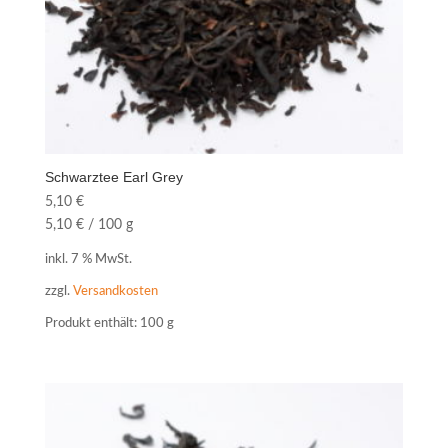
Schwarztee Earl Grey
5,10
€
5,10
€
/
100
g
inkl. 7 % MwSt.
zzgl.
Versandkosten
Produkt enthält: 100
g