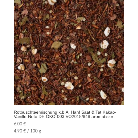
Rotbuschteemischung k.b.A. Hanf Saat & Tat Kakao-
Vanille-Note DE-ÖKO-003 VO2018/848 aromatisiert
6,00
€
4,90
€
/
100
g