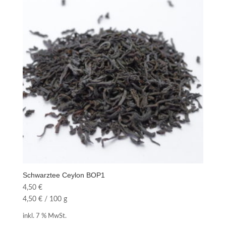
Schwarztee Ceylon BOP1
4,50
€
4,50
€
/
100
g
inkl. 7 % MwSt.