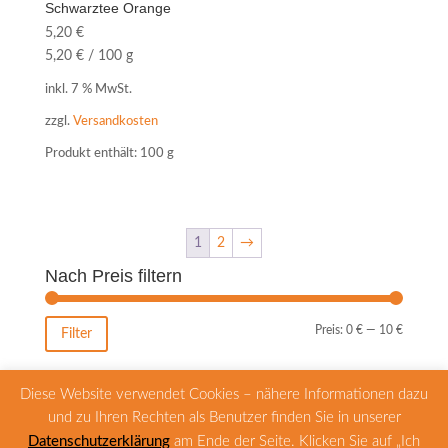
Schwarztee Orange
5,20
€
5,20
€
/
100
g
inkl. 7 % MwSt.
zzgl.
Versandkosten
Produkt enthält: 100
g
1
2
→
Nach Preis filtern
Min.
Max.
Preis:
0 €
—
10 €
Filter
Preis
Preis
Diese Website verwendet Cookies – nähere Informationen dazu
und zu Ihren Rechten als Benutzer finden Sie in unserer
Zahlungsarten
Versandarten
Datenschutzerklärung
am Ende der Seite. Klicken Sie auf „Ich