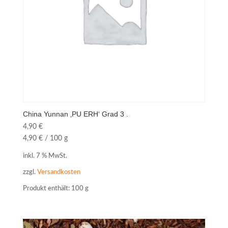
China Yunnan ‚PU ERH‘ Grad 3 .
4,90
€
4,90
€
/
100
g
inkl. 7 % MwSt.
zzgl.
Versandkosten
Produkt enthält: 100
g