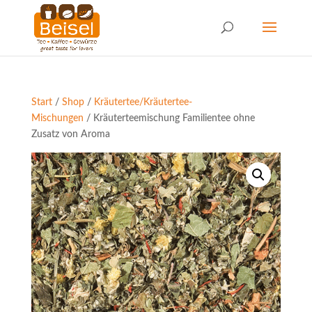
Start
/
Shop
/
Kräutertee/Kräutertee-
Mischungen
/ Kräuterteemischung Familientee ohne
Zusatz von Aroma