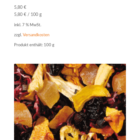
5,80
€
5,80
€
/
100
g
inkl. 7 % MwSt.
zzgl.
Versandkosten
Produkt enthält: 100
g