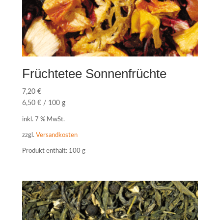
Früchtetee Sonnenfrüchte
7,20
€
6,50
€
/
100
g
inkl. 7 % MwSt.
zzgl.
Versandkosten
Produkt enthält: 100
g