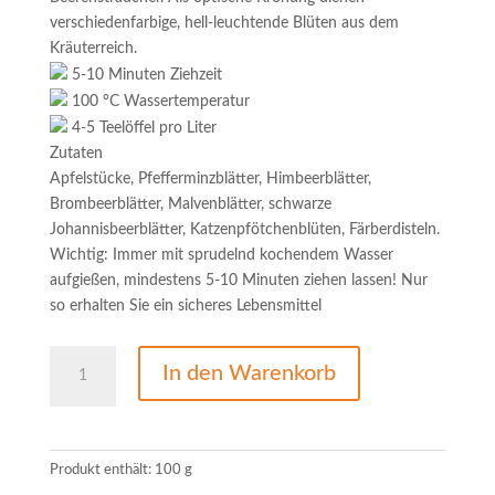
verschiedenfarbige, hell-leuchtende Blüten aus dem
Kräuterreich.
5-10 Minuten Ziehzeit
100 °C Wassertemperatur
4-5 Teelöffel pro Liter
Zutaten
Apfelstücke, Pfefferminzblätter, Himbeerblätter,
Brombeerblätter, Malvenblätter, schwarze
Johannisbeerblätter, Katzenpfötchenblüten, Färberdisteln.
Wichtig: Immer mit sprudelnd kochendem Wasser
aufgießen, mindestens 5-10 Minuten ziehen lassen! Nur
so erhalten Sie ein sicheres Lebensmittel
Kräuterteemischung
In den Warenkorb
Familientee
ohne
Zusatz
von
Produkt enthält: 100
g
Aroma