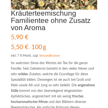
Kräuterteemischung
Familientee ohne Zusatz
von Aroma
5,90
€
5,50
€
100
g
/
inkl. 7 % MwSt.
zzgl.
Versandkosten
Im wahrsten Sinne des Wortes ein Tee für die ganze
Familie: Sein Geheimnis besteht in den vielen feinen und
sehr
milden
Zutaten, welche die Grundlage für diese
Spezialität bilden. Deswegen ist sie auch bei Groß und
Klein sowie Alt und Jung so sehr beliebt. Die
angenehme
Süße
kommt von den überwiegend eingesetzten
Apfelstücken, angereichert mit ein wenig
frischer,
hocharomatischer Minze
und den Blättern diverser
Beerensträucher. Als optische Krönung dienen