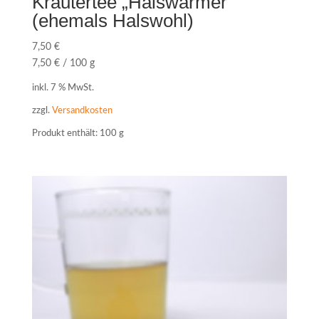
Kräutertee „Halswärmer“
(ehemals Halswohl)
7,50
€
7,50
€
/
100
g
inkl. 7 % MwSt.
zzgl.
Versandkosten
Produkt enthält: 100
g