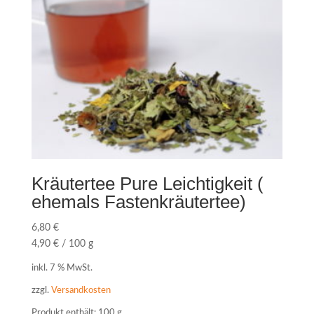
Kräutertee Pure Leichtigkeit (
ehemals Fastenkräutertee)
6,80
€
4,90
€
/
100
g
inkl. 7 % MwSt.
zzgl.
Versandkosten
Produkt enthält: 100
g