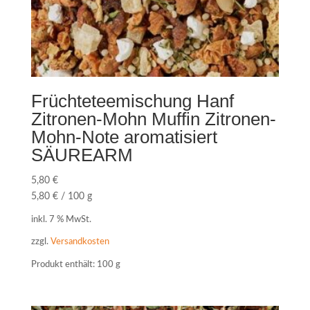
Früchteteemischung Hanf
Zitronen-Mohn Muffin Zitronen-
Mohn-Note aromatisiert
SÄUREARM
5,80
€
5,80
€
/
100
g
inkl. 7 % MwSt.
zzgl.
Versandkosten
Produkt enthält: 100
g