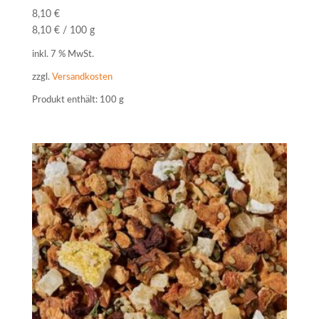
8,10
€
8,10
€
/
100
g
inkl. 7 % MwSt.
zzgl.
Versandkosten
Produkt enthält: 100
g