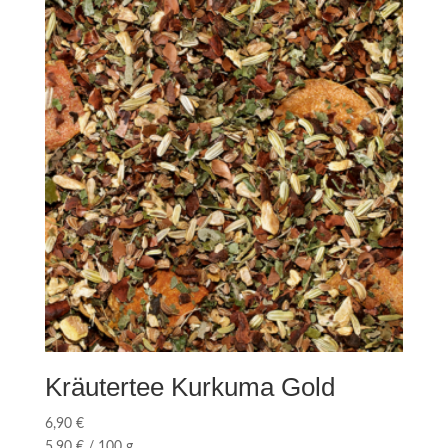
Kräutertee Kurkuma Gold
6,90
€
5,90
€
/
100
g