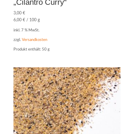
„Cilantro Curry“
3,00
€
6,00
€
/
100
g
inkl. 7 % MwSt.
zzgl.
Versandkosten
Produkt enthält: 50
g