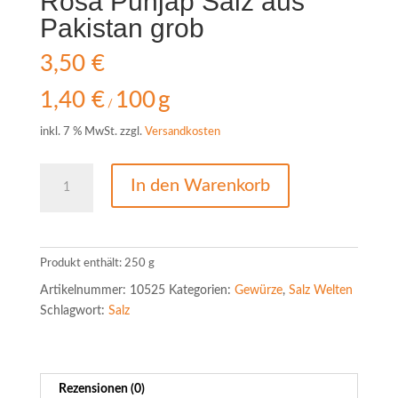
Rosa Punjap Salz aus
Pakistan grob
3,50
€
1,40
€
100
g
/
inkl. 7 % MwSt.
zzgl.
Versandkosten
Rosa
In den Warenkorb
Punjap
Salz
aus
Pakistan
Produkt enthält: 250
g
grob
Artikelnummer:
10525
Kategorien:
Gewürze
,
Salz Welten
Menge
Schlagwort:
Salz
Rezensionen (0)