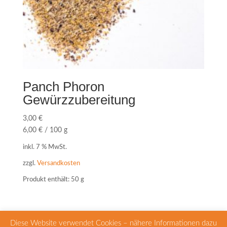
Panch Phoron
Gewürzzubereitung
3,00
€
6,00
€
/
100
g
inkl. 7 % MwSt.
zzgl.
Versandkosten
Produkt enthält: 50
g
Diese Website verwendet Cookies – nähere Informationen dazu