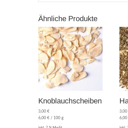
Ähnliche Produkte
Knoblauchscheiben
Ha
3,00
€
3,0
6,00
€
/
100
g
6,0
inkl. 7 % MwSt.
inkl.