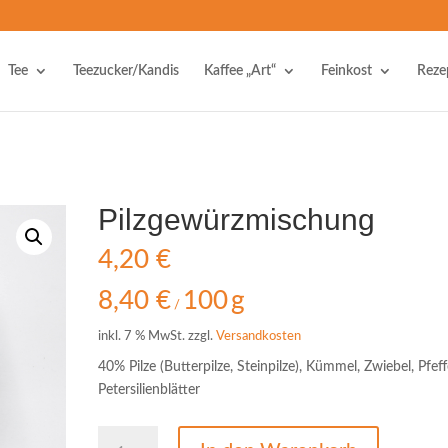
Tee
Teezucker/Kandis
Kaffee „Art“
Feinkost
Reze
Pilzgewürzmischung
4,20
€
8,40
€
100
g
/
inkl. 7 % MwSt.
zzgl.
Versandkosten
40% Pilze (Butterpilze, Steinpilze), Kümmel, Zwiebel, Pfeff
Petersilienblätter
Pilzgewürzmischung