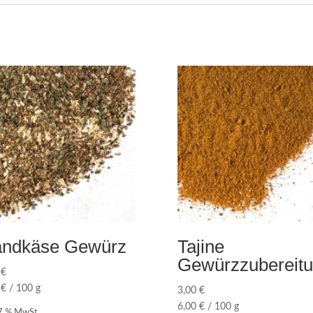
ndkäse Gewürz
Tajine
Gewürzzubereit
0
€
0
€
/
100
g
3,00
€
6,00
€
/
100
g
 7 % MwSt.