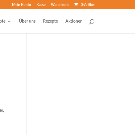
Mein Konto
Kasse
Warenkorb
0-Artikel
pte
Über uns
Rezepte
Aktionen
er,