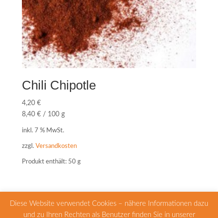
Chili Chipotle
4,20
€
8,40
€
/
100
g
inkl. 7 % MwSt.
zzgl.
Versandkosten
Produkt enthält: 50
g
Diese Website verwendet Cookies – nähere Informationen dazu
und zu Ihren Rechten als Benutzer finden Sie in unserer