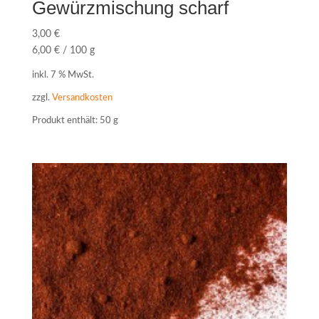
Gewürzmischung scharf
3,00
€
6,00
€
/
100
g
inkl. 7 % MwSt.
zzgl.
Versandkosten
Produkt enthält: 50
g