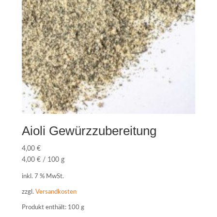
Aioli Gewürzzubereitung
4,00
€
4,00
€
/
100
g
inkl. 7 % MwSt.
zzgl.
Versandkosten
Produkt enthält: 100
g