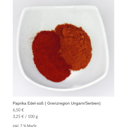
Paprika Edel-süß ( Grenzregion Ungarn/Serbien)
6,50
€
3,25
€
/
100
g
inkl. 7 % MwSt.