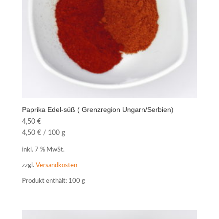
Paprika Edel-süß ( Grenzregion Ungarn/Serbien)
4,50
€
4,50
€
/
100
g
inkl. 7 % MwSt.
zzgl.
Versandkosten
Produkt enthält: 100
g