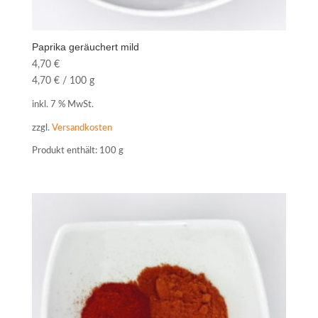
Paprika geräuchert mild
4,70
€
4,70
€
/
100
g
inkl. 7 % MwSt.
zzgl.
Versandkosten
Produkt enthält: 100
g