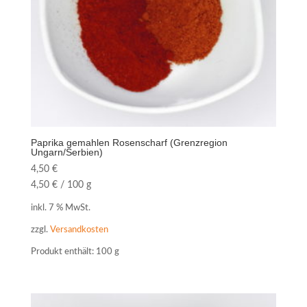
Paprika gemahlen Rosenscharf (Grenzregion
Ungarn/Serbien)
4,50
€
4,50
€
/
100
g
inkl. 7 % MwSt.
zzgl.
Versandkosten
Produkt enthält: 100
g