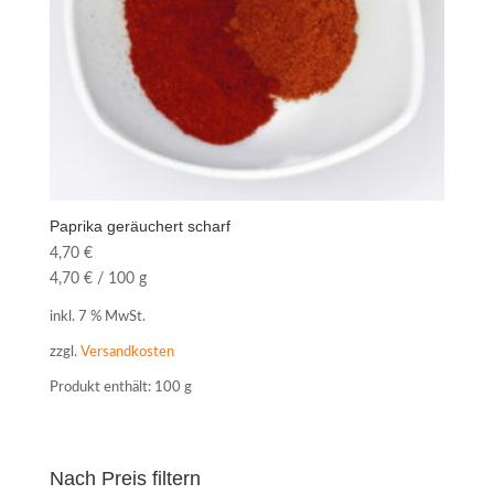
Paprika geräuchert scharf
4,70
€
4,70
€
/
100
g
inkl. 7 % MwSt.
zzgl.
Versandkosten
Produkt enthält: 100
g
Nach Preis filtern