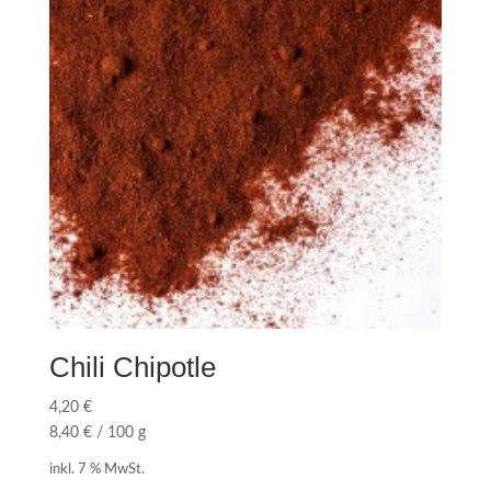
Chili Chipotle
4,20
€
8,40
€
/
100
g
inkl. 7 % MwSt.