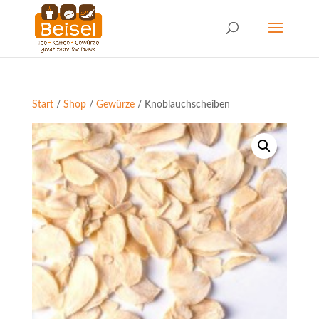
Start
/
Shop
/
Gewürze
/ Knoblauchscheiben