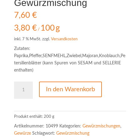
Gewürzmischung
7,60
€
3,80
€
100
g
/
inkl. 7 % MwSt.
zzgl.
Versandkosten
Zutaten:
Paprika,Pfeffer,SENFMEHL,Zwiebel,Majoran,Knoblauch,Pe
tersilienblätter (kann Spuren von SESAM und SELLERIE
enthalten)
Hackbraten-
In den Warenkorb
Gewürzmischung
Menge
Produkt enthält: 200
g
Artikelnummer:
10499
Kategorien:
Gewürzmischungen
,
Gewürze
Schlagwort:
Gewürzmischung