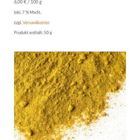
6,00
€
/
100
g
inkl. 7 % MwSt.
zzgl.
Versandkosten
Produkt enthält: 50
g