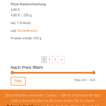
Pizza-Gewürzmischung
4,80
€
4,80
€
/
100
g
inkl. 7 % MwSt.
zzgl.
Versandkosten
Produkt enthält: 100
g
1
2
3
→
Nach Preis filtern
Min.
Max.
Preis:
0 €
—
10 €
Filter
Preis
Preis
Diese Website verwendet Cookies – nähere Informationen dazu
und zu Ihren Rechten als Benutzer finden Sie in unserer
Zahlungsarten
Versandarten