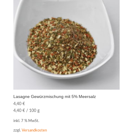
Lasagne Gewürzmischung mit 5% Meersalz
4,40
€
4,40
€
/
100
g
inkl. 7 % MwSt.
zzgl.
Versandkosten