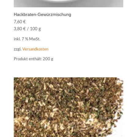
Hackbraten-Gewürzmischung
7,60
€
3,80
€
/
100
g
inkl. 7 % MwSt.
zzgl.
Versandkosten
Produkt enthält: 200
g