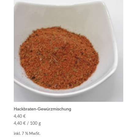
Hackbraten-Gewürzmischung
4,40
€
4,40
€
/
100
g
inkl. 7 % MwSt.