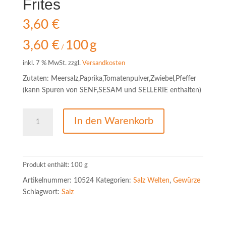
Frites
3,60
€
3,60
€
100
g
/
inkl. 7 % MwSt.
zzgl.
Versandkosten
Zutaten: Meersalz,Paprika,Tomatenpulver,Zwiebel,Pfeffer
(kann Spuren von SENF,SESAM und SELLERIE enthalten)
Gewürzsalz
In den Warenkorb
für
Pommes-
Frites
Menge
Produkt enthält: 100
g
Artikelnummer:
10524
Kategorien:
Salz Welten
,
Gewürze
Schlagwort:
Salz