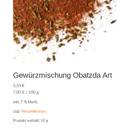
Gewürzmischung Obatzda Art
3,50
€
7,00
€
/
100
g
inkl. 7 % MwSt.
zzgl.
Versandkosten
Produkt enthält: 50
g