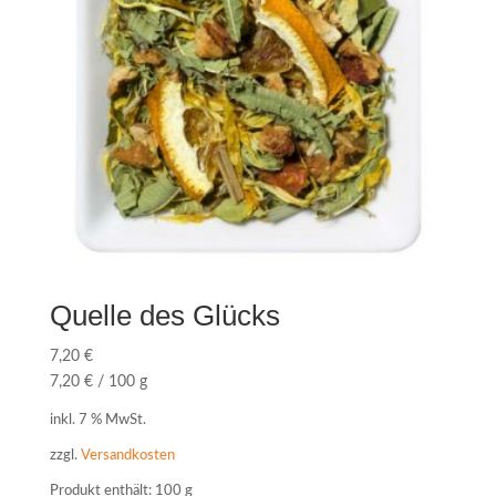
Quelle des Glücks
7,20
€
7,20
€
/
100
g
inkl. 7 % MwSt.
zzgl.
Versandkosten
Produkt enthält: 100
g