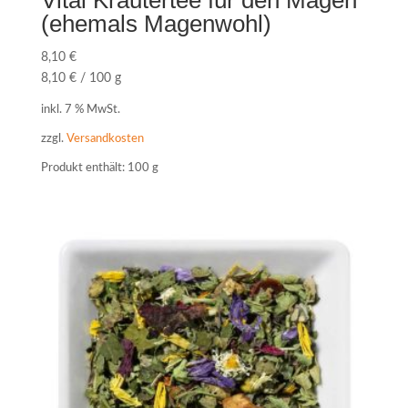
Vital Kräutertee für den Magen
(ehemals Magenwohl)
8,10
€
8,10
€
/
100
g
inkl. 7 % MwSt.
zzgl.
Versandkosten
Produkt enthält: 100
g