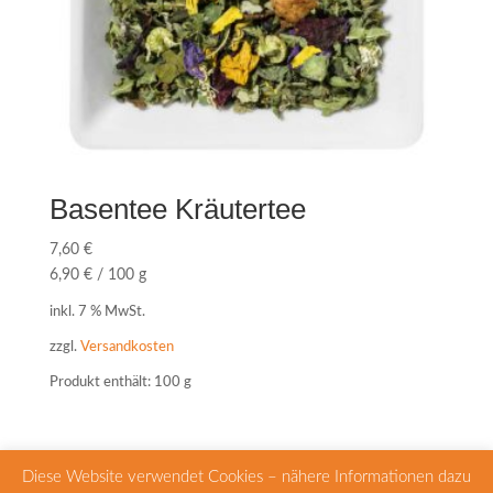
Basentee Kräutertee
7,60
€
6,90
€
/
100
g
inkl. 7 % MwSt.
zzgl.
Versandkosten
Produkt enthält: 100
g
Diese Website verwendet Cookies – nähere Informationen dazu