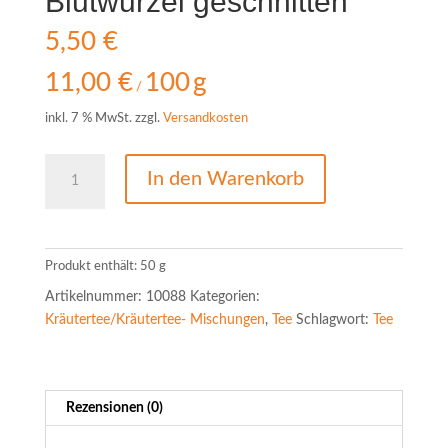
Blutwurzel geschnitten
5,50
€
11,00
€
100
g
/
inkl. 7 % MwSt.
zzgl.
Versandkosten
Blutwurzel
In den Warenkorb
geschnitten
Menge
Produkt enthält: 50
g
Artikelnummer:
10088
Kategorien:
Kräutertee/Kräutertee- Mischungen
,
Tee
Schlagwort:
Tee
Rezensionen (0)