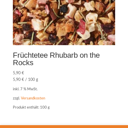
Früchtetee Rhubarb on the
Rocks
5,90
€
5,90
€
/
100
g
inkl. 7 % MwSt.
zzgl.
Versandkosten
Produkt enthält: 100
g