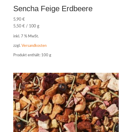
Sencha Feige Erdbeere
5,90
€
5,50
€
/
100
g
inkl. 7 % MwSt.
zzgl.
Versandkosten
Produkt enthält: 100
g