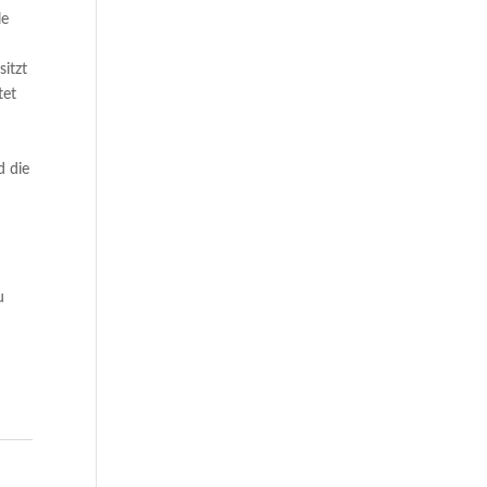
le
sitzt
tet
,
d die
u