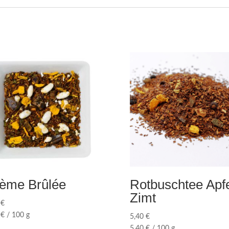
ème Brûlée
Rotbuschtee Apfe
Zimt
0
€
0
€
/
100
g
5,40
€
5,40
€
/
100
g