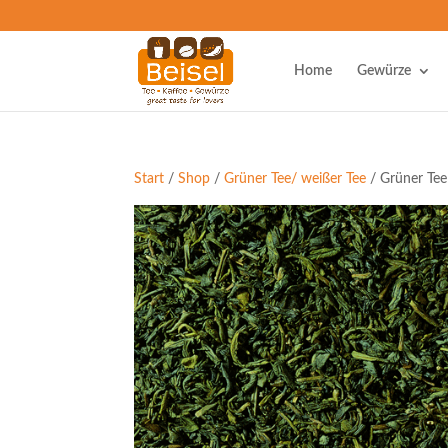
Home
Gewürze
Start
/
Shop
/
Grüner Tee/ weißer Tee
/ Grüner Te