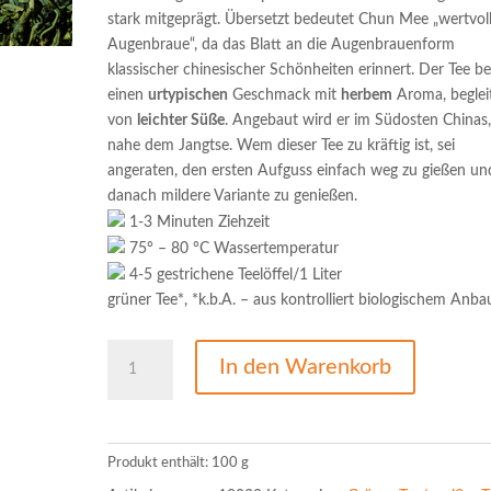
stark mitgeprägt. Übersetzt bedeutet Chun Mee „wertvol
Augenbraue“, da das Blatt an die Augenbrauenform
klassischer chinesischer Schönheiten erinnert. Der Tee be
einen
urtypischen
Geschmack mit
herbem
Aroma, beglei
von
leichter Süße
. Angebaut wird er im Südosten Chinas
nahe dem Jangtse. Wem dieser Tee zu kräftig ist, sei
angeraten, den ersten Aufguss einfach weg zu gießen un
danach mildere Variante zu genießen.
1-3 Minuten Ziehzeit
75° – 80 °C Wassertemperatur
4-5 gestrichene Teelöffel/1 Liter
grüner Tee*, *k.b.A. – aus kontrolliert biologischem Anba
Grüner
In den Warenkorb
Tee
China
k.b.A.
Chun
Produkt enthält: 100
g
Mee