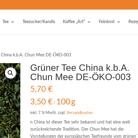
Tee
Teezucker/Kandis
Kaffee „Art“
Feinkost
Reze
e China k.b.A. Chun Mee DE-ÖKO-003
Grüner Tee China k.b.A.
Chun Mee DE-ÖKO-003
5,70
€
3,50
€
100
g
/
inkl. 7 % MwSt.
zzgl.
Versandkosten
n China ist dieser Tee sehr bekannt und hat eine weit
zurückreichende Tradition. Der Chun Mee hat die
Vorstellungen der europäischen Teefreunde vom grünen 