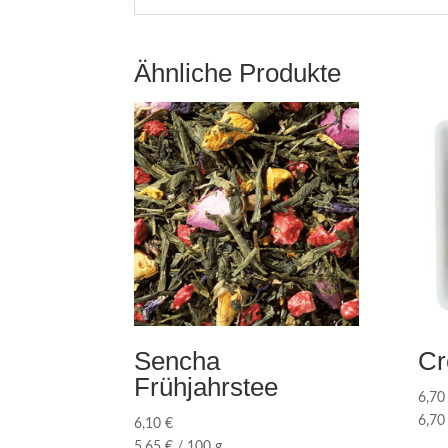
Ähnliche Produkte
Sencha
Cr
Frühjahrstee
6,7
6,7
6,10
€
5,65
€
/
100
g