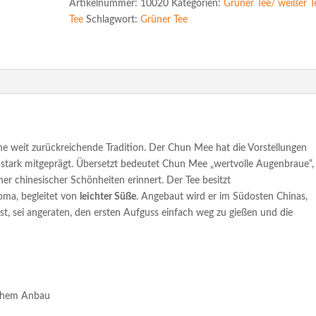
Artikelnummer:
10020
Kategorien:
Grüner Tee/ weißer T
DE-
Tee
Schlagwort:
Grüner Tee
ÖKO-
003
Menge
ine weit zurückreichende Tradition. Der Chun Mee hat die Vorstellungen
stark mitgeprägt. Übersetzt bedeutet Chun Mee „wertvolle Augenbraue“,
er chinesischer Schönheiten erinnert. Der Tee besitzt
ma, begleitet von
leichter Süße
. Angebaut wird er im Südosten Chinas,
st, sei angeraten, den ersten Aufguss einfach weg zu gießen und die
ischem Anbau