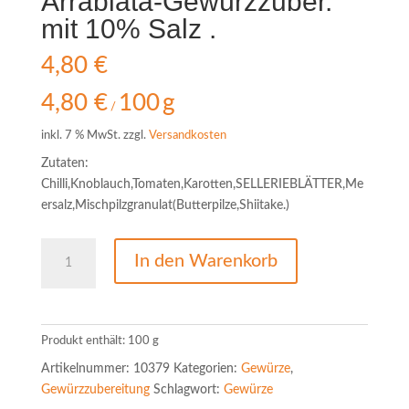
Arrabiata-Gewürzzuber.
mit 10% Salz .
4,80
€
4,80
€
100
g
/
inkl. 7 % MwSt.
zzgl.
Versandkosten
Zutaten:
Chilli,Knoblauch,Tomaten,Karotten,SELLERIEBLÄTTER,Me
ersalz,Mischpilzgranulat(Butterpilze,Shiitake.)
Arrabiata-
In den Warenkorb
Gewürzzuber.
mit
10%
Salz
Produkt enthält: 100
g
.
Artikelnummer:
10379
Kategorien:
Gewürze
,
Menge
Gewürzzubereitung
Schlagwort:
Gewürze