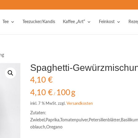
Tee
Teezucker/Kandis
Kaffee „Art“
Feinkost
Reze
ng
Spaghetti-Gewürzmischu
4,10
€
4,10
€
100
g
/
inkl. 7 % MwSt.
zzgl.
Versandkosten
Zutaten:
Zwiebel,Paprika,Tomatenpulver,Petersilienblätter,Basiliku
oblauch,Oregano