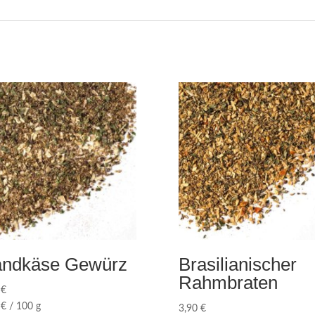
ndkäse Gewürz
Brasilianischer
Rahmbraten
0
€
0
€
/
100
g
3,90
€