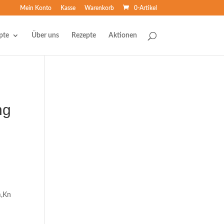
Mein Konto
Kasse
Warenkorb
0-Artikel
pte
Über uns
Rezepte
Aktionen
ng
m,Kn