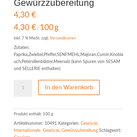
Gewürzzubereitung
4,30
€
4,30
€
100
g
/
inkl. 7 % MwSt.
zzgl.
Versandkosten
Zutaten:
Paprika,Zwiebel,Pfeffer,SENFMEHL,Majoran,Cumin,Knobla
uch,Petersilienblätter,Meersalz (kann Spuren von SESAM
und SELLERIE enthalten)
Cevapcici-
In den Warenkorb
Gewürzzubereitung
Menge
Produkt enthält: 100
g
Artikelnummer:
10491
Kategorien:
Gewürze
,
Internationale- Gewürze
,
Gewürzzubereitung
Schlagwort: