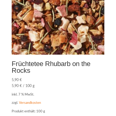
Früchtetee Rhubarb on the
Rocks
5,90
€
5,90
€
/
100
g
inkl. 7 % MwSt.
zzgl.
Versandkosten
Produkt enthält: 100
g