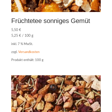
Früchtetee sonniges Gemüt
5,50
€
5,25
€
/
100
g
inkl. 7 % MwSt.
zzgl.
Versandkosten
Produkt enthält: 100
g