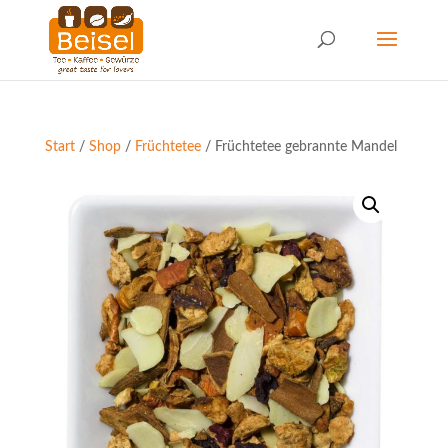
Start
/
Shop
/
Früchtetee
/ Früchtetee gebrannte Mandel