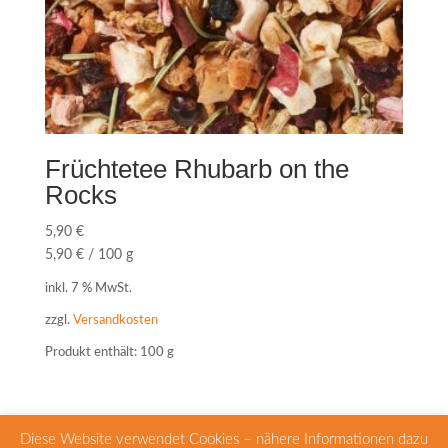
Früchtetee Rhubarb on the
Rocks
5,90
€
5,90
€
/
100
g
inkl. 7 % MwSt.
zzgl.
Versandkosten
Produkt enthält: 100
g
Diese Website verwendet Cookies – nähere Informationen dazu