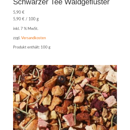
Schwarzer Tee Waldgeflüster
5,90
€
5,90
€
/
100
g
inkl. 7 % MwSt.
zzgl.
Versandkosten
Produkt enthält: 100
g