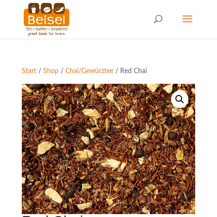
Start
/
Shop
/
Chai/Gewürztee
/ Red Chai