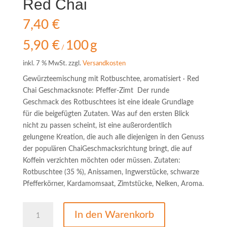
Red Chai
7,40
€
5,90
€
100
g
/
inkl. 7 % MwSt.
zzgl.
Versandkosten
Gewürzteemischung mit Rotbuschtee, aromatisiert · Red
Chai Geschmacksnote: Pfeffer-Zimt Der runde
Geschmack des Rotbuschtees ist eine ideale Grundlage
für die beigefügten Zutaten. Was auf den ersten Blick
nicht zu passen scheint, ist eine außerordentlich
gelungene Kreation, die auch alle diejenigen in den Genuss
der populären Chai­Geschmacksrichtung bringt, die auf
Koffein verzichten möchten oder müssen. Zutaten:
Rotbuschtee (35 %), Anissamen, Ingwerstücke, schwarze
Pfefferkörner, Kardamomsaat, Zimtstücke, Nelken, Aroma.
Red
In den Warenkorb
Chai