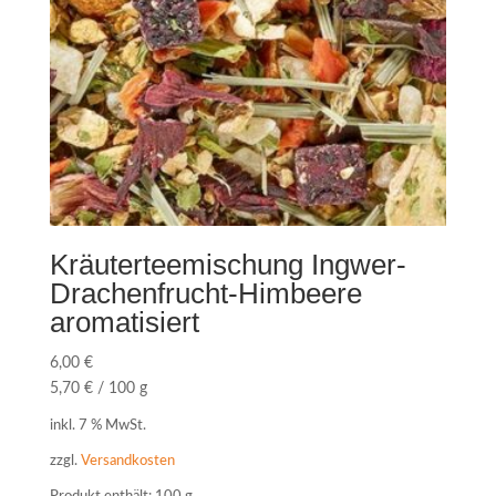
Kräuterteemischung Ingwer-
Drachenfrucht-Himbeere
aromatisiert
6,00
€
5,70
€
/
100
g
inkl. 7 % MwSt.
zzgl.
Versandkosten