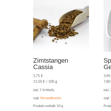
Zimtstangen
Sp
Cassia
Ge
5,75
€
3,9
11,50
€
/
100
g
7,8
inkl. 7 % MwSt.
inkl.
zzgl.
Versandkosten
zzgl.
Produkt enthält: 50
g
Produ