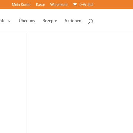
Mein Konto
Kasse
Warenkorb
0-Artikel
pte
Über uns
Rezepte
Aktionen