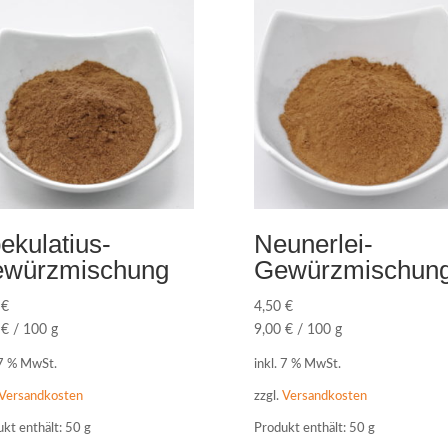
ekulatius-
Neunerlei-
würzmischung
Gewürzmischun
0
€
4,50
€
0
€
/
100
g
9,00
€
/
100
g
 7 % MwSt.
inkl. 7 % MwSt.
Versandkosten
zzgl.
Versandkosten
kt enthält: 50
g
Produkt enthält: 50
g