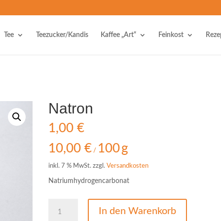
Tee
Teezucker/Kandis
Kaffee „Art“
Feinkost
Reze
Natron
1,00
€
10,00
€
100
g
/
inkl. 7 % MwSt.
zzgl.
Versandkosten
Natriumhydrogencarbonat
Natron
In den Warenkorb
Menge