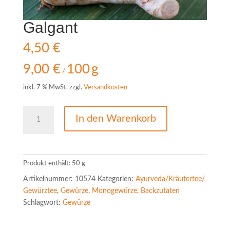
Galgant
4,50
€
9,00
€
100
g
/
inkl. 7 % MwSt.
zzgl.
Versandkosten
Galgant
In den Warenkorb
Menge
Produkt enthält: 50
g
Artikelnummer:
10574
Kategorien:
Ayurveda/Kräutertee/
Gewürztee
,
Gewürze
,
Monogewürze
,
Backzutaten
Schlagwort:
Gewürze