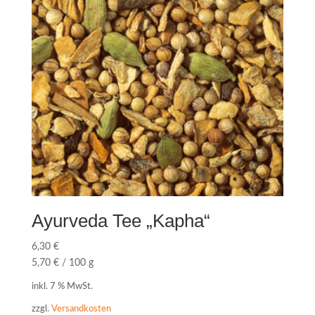
Ayurveda Tee „Kapha“
6,30
€
5,70
€
/
100
g
inkl. 7 % MwSt.
zzgl.
Versandkosten