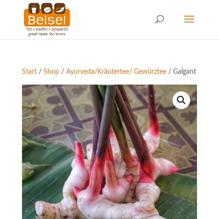
Start
/
Shop
/
Ayurveda/Kräutertee/ Gewürztee
/ Galgant