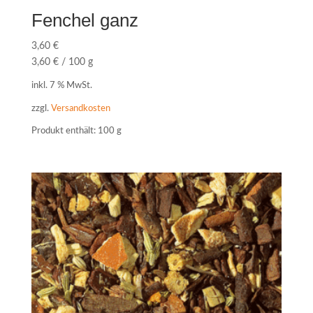
Fenchel ganz
3,60
€
3,60
€
/
100
g
inkl. 7 % MwSt.
zzgl.
Versandkosten
Produkt enthält: 100
g