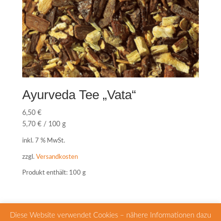
Ayurveda Tee „Vata“
6,50
€
5,70
€
/
100
g
inkl. 7 % MwSt.
zzgl.
Versandkosten
Produkt enthält: 100
g
Diese Website verwendet Cookies – nähere Informationen dazu