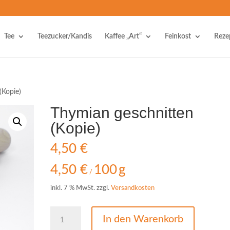
Tee
Teezucker/Kandis
Kaffee „Art“
Feinkost
Reze
(Kopie)
Thymian geschnitten
(Kopie)
4,50
€
4,50
€
100
g
/
inkl. 7 % MwSt.
zzgl.
Versandkosten
Thymian
In den Warenkorb
geschnitten