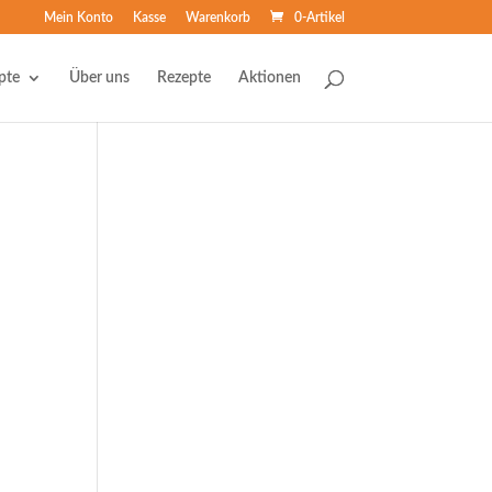
Mein Konto
Kasse
Warenkorb
0-Artikel
pte
Über uns
Rezepte
Aktionen