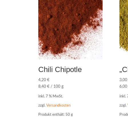
Chili Chipotle
„C
4,20
€
3,0
8,40
€
/
100
g
6,0
inkl. 7 % MwSt.
inkl.
zzgl.
Versandkosten
zzgl.
Produkt enthält: 50
g
Produ