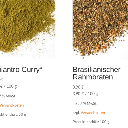
ilantro Curry“
Brasilianischer
Rahmbraten
0
€
0
€
/
100
g
3,90
€
3,90
€
/
100
g
 7 % MwSt.
inkl. 7 % MwSt.
Versandkosten
zzgl.
Versandkosten
kt enthält: 50
g
Produkt enthält: 100
g