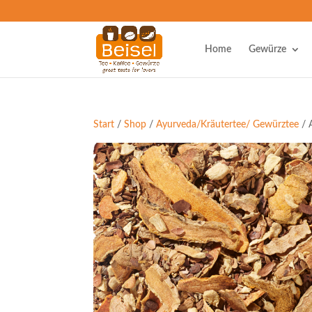
Home
Gewürze
Start
/
Shop
/
Ayurveda/Kräutertee/ Gewürztee
/ 