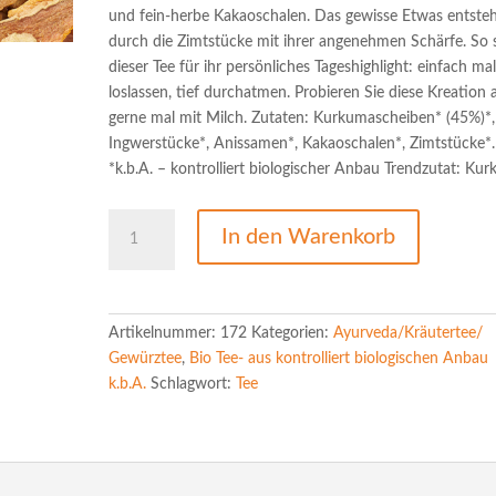
und fein-herbe Kakaoschalen. Das gewisse Etwas entste
durch die Zimtstücke mit ihrer angenehmen Schärfe. So 
dieser Tee für ihr persönliches Tageshighlight: einfach ma
loslassen, tief durchatmen. Probieren Sie diese Kreation
gerne mal mit Milch. Zutaten: Kurkumascheiben* (45%)*,
Ingwerstücke*, Anissamen*, Kakaoschalen*, Zimtstücke*.
*k.b.A. – kontrolliert biologischer Anbau Trendzutat: Ku
Ayurveda
In den Warenkorb
"Kurkuma
Relax"
k.b.A.
Menge
Artikelnummer:
172
Kategorien:
Ayurveda/Kräutertee/
Gewürztee
,
Bio Tee- aus kontrolliert biologischen Anbau
k.b.A.
Schlagwort:
Tee