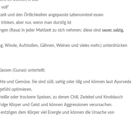
 voll“
eszeit und den Örtlichkeiten angepasste Lebensmittel essen
 trinken, aber nur, wenn man durstig ist
gen (Rasa) in jeder Mahlzeit zu sich nehmen: diese sind
sauer, salzig,
ang, Winde, Aufstoßen, Gähnen, Weinen und vieles mehr.) unterdrücken
lassen (Gunas) unterteilt:
chte und Gemüse. Sie sind süß, saftig oder ölig und können laut Ayurveda
gefühl optimieren.
fe, heiße oder trockene Speisen, zu denen Chili, Zwiebel und Knoblauch
ufolge Körper und Geist und können Aggressionen verursachen.
Sie entzögen dem Körper viel Energie und können die Ursache von