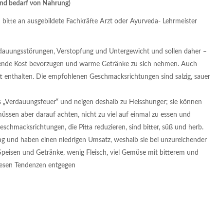
und bedarf von Nahrung)
 bitte an ausgebildete Fachkräfte Arzt oder Ayurveda- Lehrmeister
rdauungsstörungen, Verstopfung und Untergewicht und sollen daher –
rende Kost bevorzugen und warme Getränke zu sich nehmen. Auch
t enthalten. Die empfohlenen Geschmacksrichtungen sind salzig, sauer
s „Verdauungsfeuer“ und neigen deshalb zu Heisshunger; sie können
ssen aber darauf achten, nicht zu viel auf einmal zu essen und
eschmacksrichtungen, die Pitta reduzieren, sind bitter, süß und herb.
g und haben einen niedrigen Umsatz, weshalb sie bei unzureichender
eisen und Getränke, wenig Fleisch, viel Gemüse mit bitterem und
esen Tendenzen entgegen