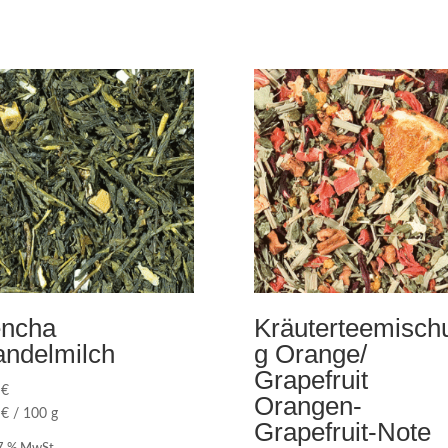
ncha
Kräuterteemisch
ndelmilch
g Orange/
Grapefruit
0
€
Orangen-
0
€
/
100
g
Grapefruit-Note
 7 % MwSt.