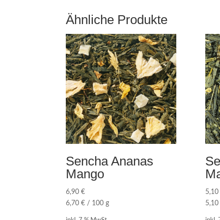
Ähnliche Produkte
Sencha Ananas
Se
Mango
Ma
6,90
€
5,1
6,70
€
/
100
g
5,1
inkl. 7 % MwSt.
inkl.