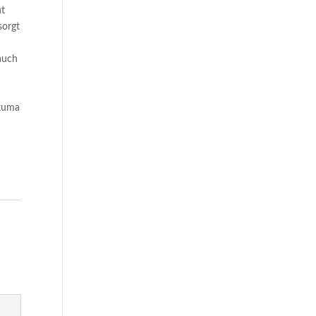
ht
sorgt
l
 auch
rkuma