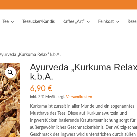
Tee
Teezucker/Kandis
Kaffee „Art“
Feinkost
Reze
Ayurveda „Kurkuma Relax“ k.b.A.
Ayurveda „Kurkuma Relax
k.b.A.
6,90
€
inkl. 7 % MwSt.
zzgl.
Versandkosten
Kurkuma ist zurzeit in aller Munde und ein sogenanntes
Must­have des Tees. Diese auf Kurkumawurzeln und
Ingwerstücken basierende Kräuterteemischung sorgt für 
außergewöhnliches Geschmackerlebnis. Der würzig-scha
Geschmack des Ingwers wird unterstrichen durch süßen