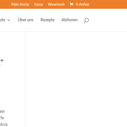
Mein Konto
Kasse
Warenkorb
0-Artikel
pte
Über uns
Rezepte
Aktionen
“
ein
rfe
 Anis