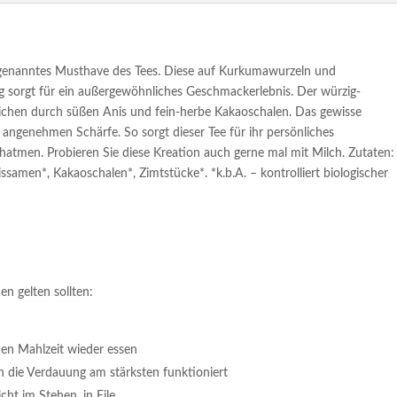
sogenanntes Must­have des Tees. Diese auf Kurkumawurzeln und
 sorgt für ein außergewöhnliches Geschmackerlebnis. Der würzig-
ichen durch süßen Anis und fein-herbe Kakaoschalen. Das gewisse
 angenehmen Schärfe. So sorgt dieser Tee für ihr persönliches
rchatmen. Probieren Sie diese Kreation auch gerne mal mit Milch. Zutaten:
amen*, Kakaoschalen*, Zimtstücke*. *k.b.A. – kontrolliert biologischer
n gelten sollten:
en Mahlzeit wieder essen
 die Verdauung am stärksten funktioniert
cht im Stehen, in Eile