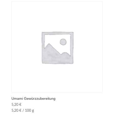
Umami Gewürzzubereitung
5,20
€
5,20
€
/
100
g