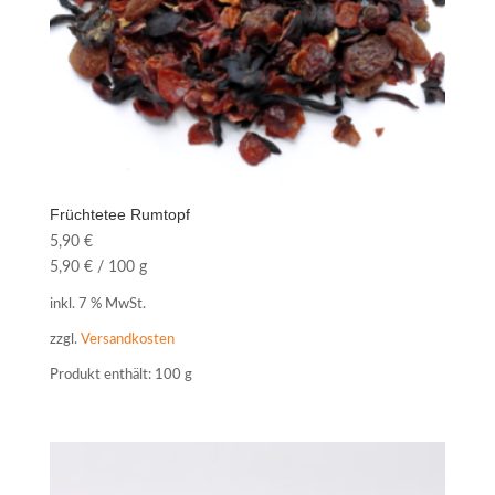
Früchtetee Rumtopf
5,90
€
5,90
€
/
100
g
inkl. 7 % MwSt.
zzgl.
Versandkosten
Produkt enthält: 100
g