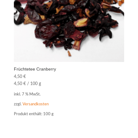
Früchtetee Cranberry
4,50
€
4,50
€
/
100
g
inkl. 7 % MwSt.
zzgl.
Versandkosten
Produkt enthält: 100
g