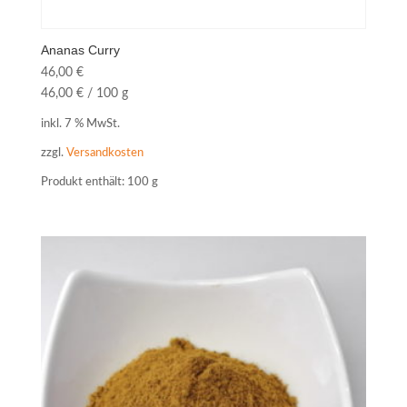
Ananas Curry
46,00
€
46,00
€
/
100
g
inkl. 7 % MwSt.
zzgl.
Versandkosten
Produkt enthält: 100
g