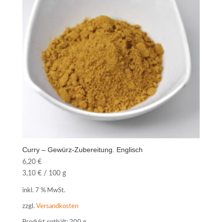
Curry – Gewürz-Zubereitung. Englisch
6,20
€
3,10
€
/
100
g
inkl. 7 % MwSt.
zzgl.
Versandkosten