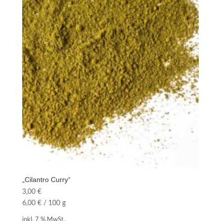
„Cilantro Curry“
3,00
€
6,00
€
/
100
g
inkl. 7 % MwSt.